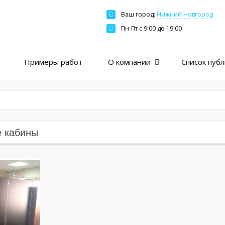
Ваш город:
Нижний Новгород
Москва
Пн-Пт c 9:00 до 19:00
Санкт-Петербург
Краснодар
Примеры работ
О компании
Список пуб
Екатеринбург
Новосибирск
Казань
Нижний Новгород
Ярославль
 кабины
Ростов
Пермь
Самара