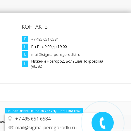
КОНТАКТЫ
+7 495 651 6584
Пн-Пт c 9:00 до 19:00
mail@sigma-peregorodki.ru
Нижний Новгород, Большая Покровская
ул., 82
ПЕРЕЗВОНИМ ЧЕРЕЗ 30
СЕКУНД
- БЕСПЛАТНО!
+7 495 651 6584
тоимости звоните по телефону
+7 495 651 6584
mail@sigma-peregorodki.ru