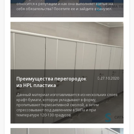
относится к репутации и как она выполняет взятые на
себя обязательства? Посетите ее и зайдите в санузел.
Преимущества перегородок
27.10.2020
из HPL пластика
Данный материал изготавливается из нескольких слоев
крафт-бумаги, которую укладывают в форму,
пропитывают термоактивной смолой, а затем
спрессовывают под давлением в 5МПа и при
температуре 120-130 градусов.